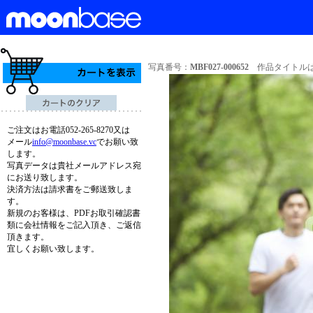
写真番号：
MBF027-000652
作品タイトルは
ご注文はお電話052-265-8270又は
メール
info@moonbase.vc
でお願い致
します。
写真データは貴社メールアドレス宛
にお送り致します。
決済方法は請求書をご郵送致しま
す。
新規のお客様は、PDFお取引確認書
類に会社情報をご記入頂き、ご返信
頂きます。
宜しくお願い致します。