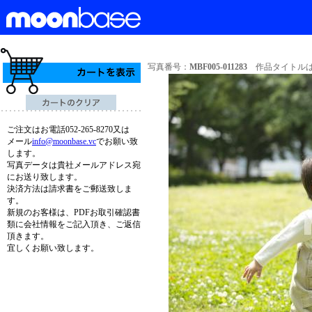
写真番号：
MBF005-011283
作品タイトルは
ご注文はお電話052-265-8270又は
メール
info@moonbase.vc
でお願い致
します。
写真データは貴社メールアドレス宛
にお送り致します。
決済方法は請求書をご郵送致しま
す。
新規のお客様は、PDFお取引確認書
類に会社情報をご記入頂き、ご返信
頂きます。
宜しくお願い致します。