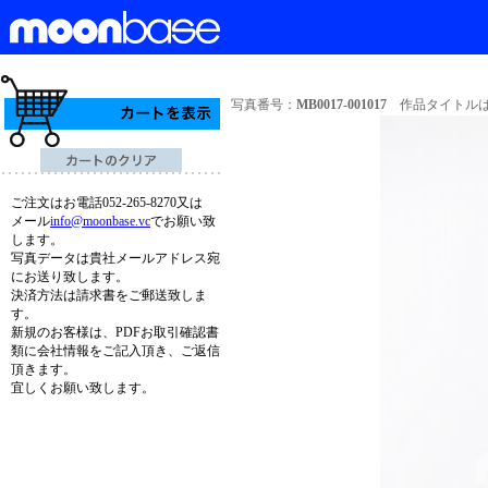
写真番号：
MB0017-001017
作品タイトルは
ご注文はお電話052-265-8270又は
メール
info@moonbase.vc
でお願い致
します。
写真データは貴社メールアドレス宛
にお送り致します。
決済方法は請求書をご郵送致しま
す。
新規のお客様は、PDFお取引確認書
類に会社情報をご記入頂き、ご返信
頂きます。
宜しくお願い致します。