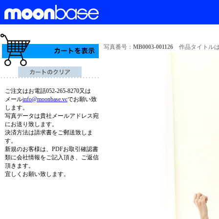
写真番号：
MB0003-001126
作品タイトルは
ご注文はお電話052-265-8270又は
メール
info@moonbase.vc
でお願い致
します。
写真データは貴社メールアドレス宛
にお送り致します。
決済方法は請求書をご郵送致しま
す。
新規のお客様は、PDFお取引確認書
類に会社情報をご記入頂き、ご返信
頂きます。
宜しくお願い致します。