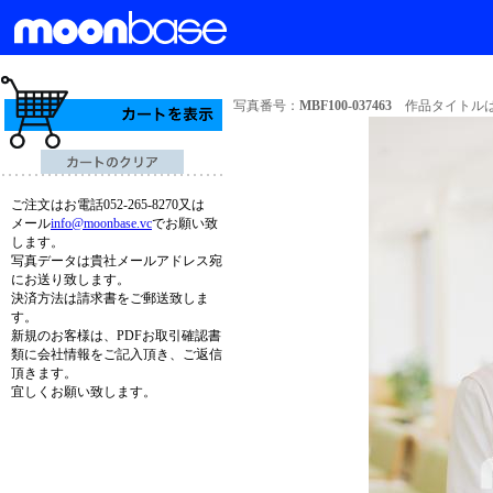
写真番号：
MBF100-037463
作品タイトルは
ご注文はお電話052-265-8270又は
メール
info@moonbase.vc
でお願い致
します。
写真データは貴社メールアドレス宛
にお送り致します。
決済方法は請求書をご郵送致しま
す。
新規のお客様は、PDFお取引確認書
類に会社情報をご記入頂き、ご返信
頂きます。
宜しくお願い致します。