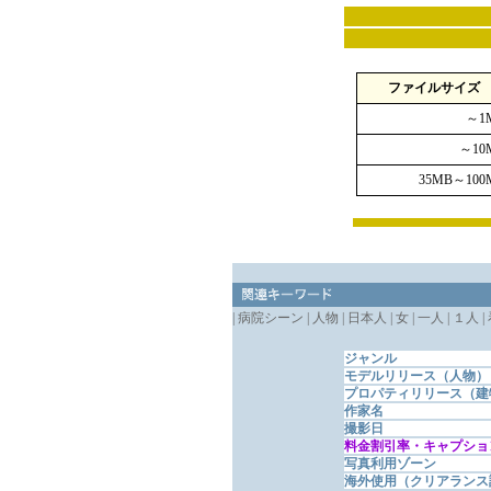
ファイルサイズ
～1
～10
35MB～100
| 病院シーン | 人物 | 日本人 | 女 | 一人 | １人 |
ジャンル
モデルリリース（人物）
プロパティリリース（建
作家名
撮影日
料金割引率・キャプショ
写真利用ゾーン
海外使用（クリアランス