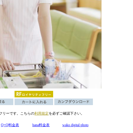
フリーです。こちらの
利用規定
を必ずご確認下さい。
Q×Q料金表
hana料金表
wako digital photo