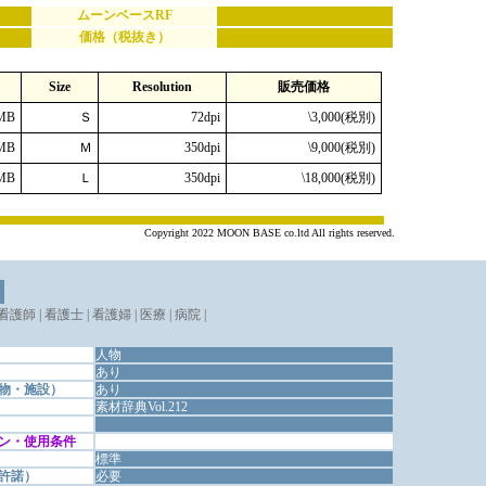
ムーンベースRF
価格（税抜き）
Size
Resolution
販売価格
MB
Ｓ
72dpi
\3,000(税別)
MB
Ｍ
350dpi
\9,000(税別)
MB
Ｌ
350dpi
\18,000(税別)
Copyright 2022 MOON BASE co.ltd All rights reserved.
 看護師 | 看護士 | 看護婦 | 医療 | 病院 |
人物
あり
物・施設）
あり
素材辞典Vol.212
ン・使用条件
標準
許諾）
必要